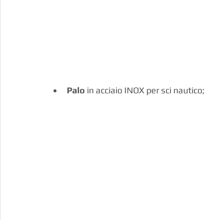
Palo
 in acciaio INOX per sci nautico;