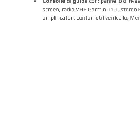
Consolle di guida
 con: pannello di riv
screen, radio VHF Garmin 110i, stereo F
amplificatori, contametri verricello, M