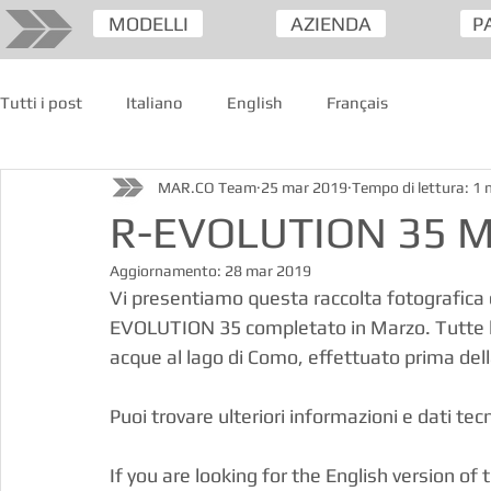
MODELLI
AZIENDA
P
Tutti i post
Italiano
English
Français
MAR.CO Team
25 mar 2019
Tempo di lettura: 1 
R-EVOLUTION 35 Ma
Aggiornamento:
28 mar 2019
Vi presentiamo questa raccolta fotografica 
EVOLUTION 35 completato in Marzo. Tutte le 
acque al lago di Como, effettuato prima del
Puoi trovare ulteriori informazioni e dati tecn
If you are looking for the English version of t