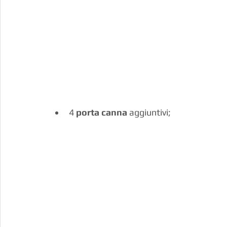
4 
porta canna
 aggiuntivi;