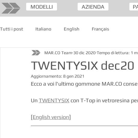
MODELLI
AZIENDA
P
Tutti i post
Italiano
English
Français
MAR.CO Team
30 dic 2020
Tempo di lettura: 1 m
TWENTYSIX dec20 (
Aggiornamento:
8 gen 2021
Ecco a voi l'ultimo gommone MAR.CO conseg
Un 
TWENTYSIX
 con T-Top in vetroresina pe
[
English version
]