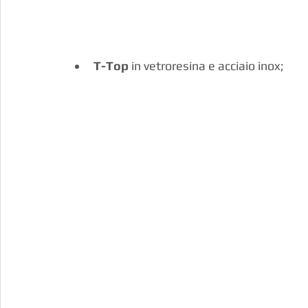
T-Top
 in vetroresina e acciaio inox;