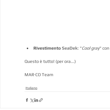
Rivestimento 
SeaDek
: "
Cool gray
" con
Questo è tutto! (per ora...)
MAR·CO Team
Italiano