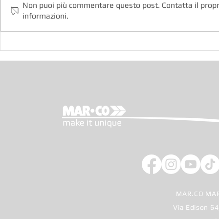
Non puoi più commentare questo post. Contatta il propri
informazioni.
TWENTYSIX dec20 (Italiano)
E-MOTION 36
MAR.CO MAR
Via Edison 64