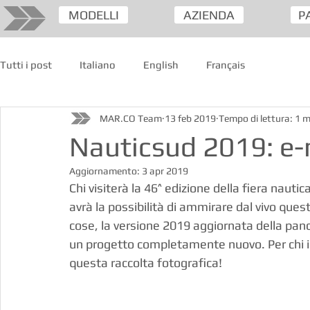
MODELLI
AZIENDA
P
Tutti i post
Italiano
English
Français
MAR.CO Team
13 feb 2019
Tempo di lettura: 1 m
Nauticsud 2019: e-
Aggiornamento:
3 apr 2019
Chi visiterà la 46^ edizione della fiera nautic
avrà la possibilità di ammirare dal vivo ques
cose, la versione 2019 aggiornata della pan
un progetto completamente nuovo. Per chi i
questa raccolta fotografica!