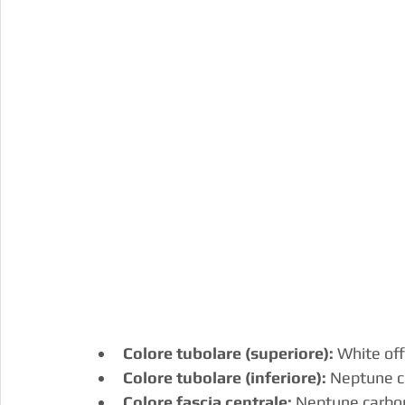
Colore tubolare (superiore):
 White off
Colore tubolare (inferiore):
 Neptune c
Colore fascia centrale:
 Neptune carbon 