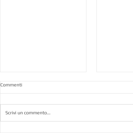
Commenti
Scrivi un commento...
R-EVOLUTION X36 | Gennaio
E-MOTION 3