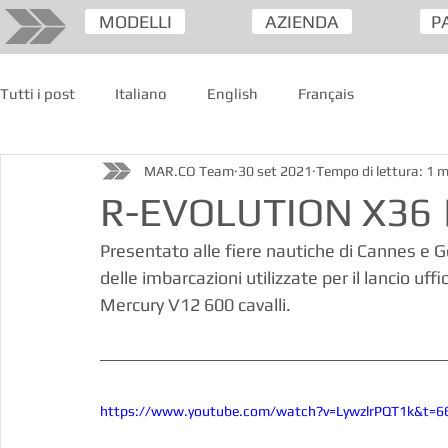
MODELLI
AZIENDA
P
Tutti i post
Italiano
English
Français
MAR.CO Team
30 set 2021
Tempo di lettura: 1 m
R-EVOLUTION X36 |
Presentato alle fiere nautiche di Cannes e G
delle imbarcazioni utilizzate per il lancio uf
Mercury V12 600 cavalli. 
https://www.youtube.com/watch?v=LywzlrPQT1k&t=6