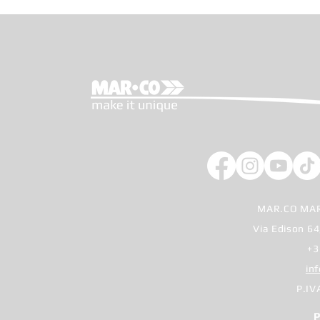
22
Edition
MAR.CO MAR
Via Edison 64
+3
in
P.IV
P