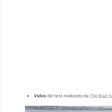
Video
 del test realizzato da 
The Boat 